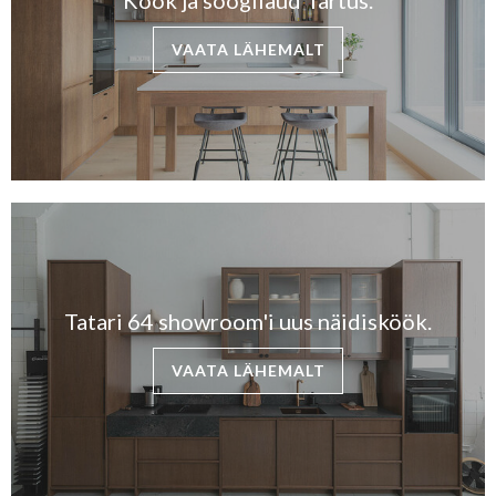
VAATA LÄHEMALT
Tatari 64 showroom'i uus näidisköök.
VAATA LÄHEMALT