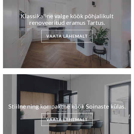
Klassikaline valge köök põhjalikult
renoveeritud eramus Tartus.
VAATA LÄHEMALT
Stiilne ning kompaktne köök Soinaste külas.
VAATA LÄHEMALT