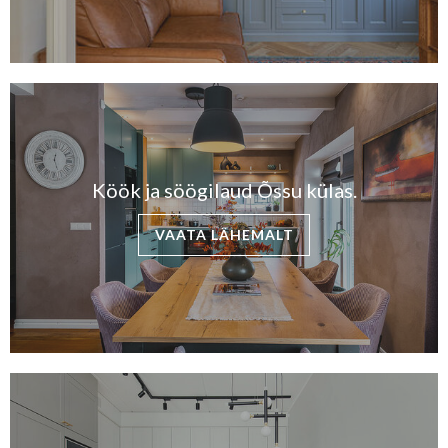
Köök ja söögilaud Õssu külas.
VAATA LÄHEMALT