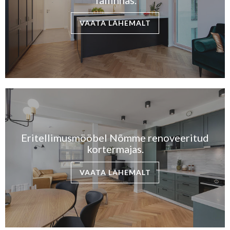
Tallinnas.
VAATA LÄHEMALT
Eritellimusmööbel Nõmme renoveeritud
kortermajas.
VAATA LÄHEMALT