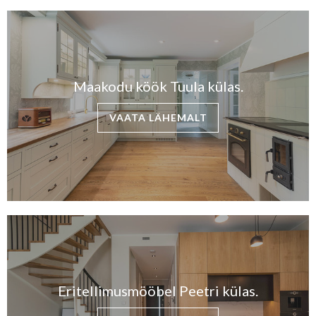
Maakodu köök Tuula külas.
VAATA LÄHEMALT
Eritellimusmööbel Peetri külas.