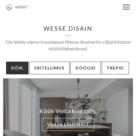
Clos
navi
WESSE DISAIN
Siia lehele oleme koondanud Wesse disainerite väljatöötatud
mööblilahendused.
KÕIK
ERITELLIMUS
KÖÖGID
TREPID
Close
navigati
EST
ENG
Köök Volta kvartalis.
WESSE DISAIN
VAATA LÄHEMALT
PARTNERITE DISAIN
TEHNIKA