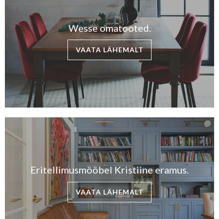
Wesse omatooted.
VAATA LÄHEMALT
Eritellimusmööbel Kristiine eramus.
VAATA LÄHEMALT