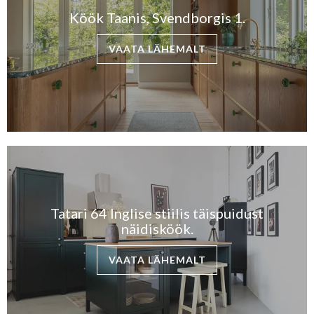
Köök Taanis, Svendborgis 1.
VAATA LÄHEMALT
Tatari 64 Inglise stiilis täispuidust
näidisköök.
VAATA LÄHEMALT