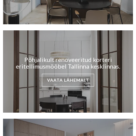
KONTAKT
MEIST
BLOGI/UUDISED
KUIDAS TELLIDA MÖÖBLIT?
Põhjalikult renoveeritud korteri
eritellimusmööbel Tallinna kesklinnas.
VAATA LÄHEMALT