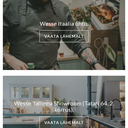
Wesse Itaalia õhtu.
VAATA LÄHEMALT
Wesse Tallinna Showroom (Tatari 64, 2.
korrus).
VAATA LÄHEMALT