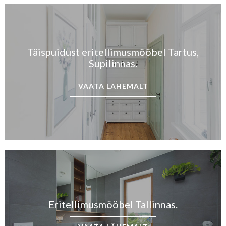
Täispuidust eritellimusmööbel Tartus,
Supilinnas.
VAATA LÄHEMALT
Eritellimusmööbel Tallinnas.