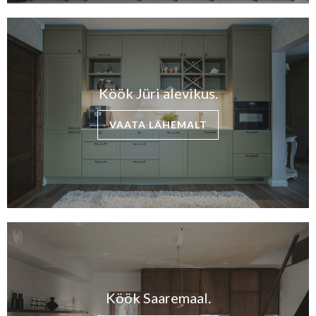
Köök Jüri alevikus.
VAATA LÄHEMALT
Köök Saaremaal.