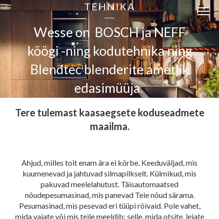
TEHNIKA
Clos
navi
Close
Wesse on BOSCH ja NEFF
navigati
köögi -ning kodutehnika ning
EST
ENG
Blendtec blenderite ametlik
edasimüüja.
WESSE DISAIN
PARTNERITE DISAIN
Tere tulemast kaasaegsete koduseadmete
maailma.
TEHNIKA
KONTAKT
Ahjud, milles toit enam ära ei kõrbe. Keeduväljad, mis
MEIST
kuumenevad ja jahtuvad silmapilkselt. Külmikud, mis
BLOGI/UUDISED
pakuvad meelelahutust. Täisautomaatsed
nõudepesumasinad, mis panevad Teie nõud särama.
KUIDAS TELLIDA MÖÖBLIT?
Pesumasinad, mis pesevad eri tüüpi rõivaid. Pole vahet,
mida vajate või mis teile meeldib: selle, mida otsite, leiate