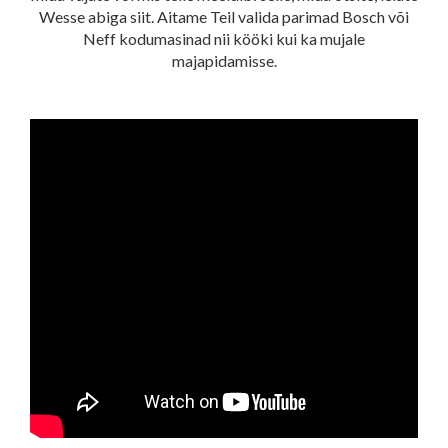
Wesse abiga siit. Aitame Teil valida parimad Bosch või
Neff kodumasinad nii kööki kui ka mujale
majapidamisse.