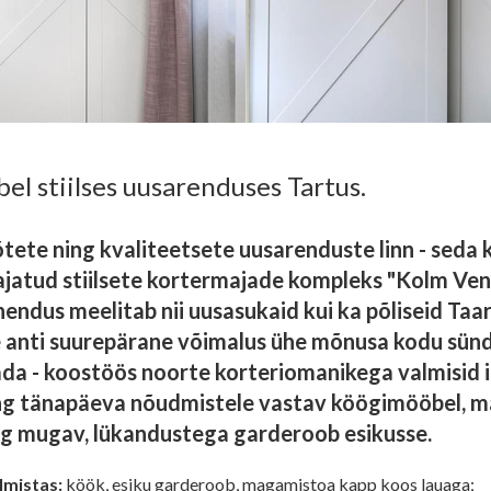
el stiilses uusarenduses Tartus.
ete ning kvaliteetsete uusarenduste linn - seda k
jatud stiilsete kortermajade kompleks "Kolm Venda
hendus meelitab nii uusasukaid kui ka põliseid Taar
le anti suurepärane võimalus ühe mõnusa kodu sün
ada - koostöös noorte korteriomanikega valmisid i
ing tänapäeva nõudmistele vastav köögimööbel, 
g mugav, lükandustega garderoob esikusse.
lmistas:
köök, esiku garderoob, magamistoa kapp koos lauaga;