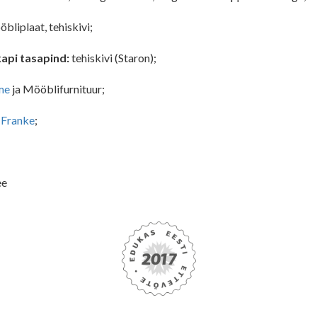
bliplaat, tehiskivi;
api tasapind:
tehiskivi (Staron);
me
ja Mööblifurnituur;
:
Franke
;
ee