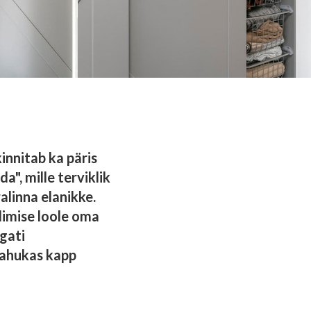
innitab ka päris
", mille terviklik
alinna elanikke.
dimise loole oma
gati
mahukas kapp