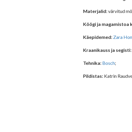
Materjalid:
värvitud möö
Köögi ja magamistoa k
Käepidemed:
Zara Ho
Kraanikauss ja segisti
Tehnika:
Bosch
;
Pildistas:
Katrin Raudv