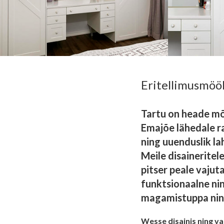
Eritellimusmööb
Tartu on heade mõt
Emajõe lähedale ra
ning uuenduslik la
Meile disainerite
pitser peale vajut
funktsionaalne n
magamistuppa nin
Wesse disainis ning va