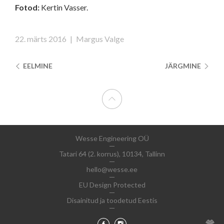
Fotod:
Kertin Vasser.
22. märts 2016
|
Margus Valge
EELMINE
JÄRGMINE
Wesse Engineering OÜ
Tatari 64 (2. korrus), 10134, Tallinn
hello@wesse.ee
EU Design Protected
Disainitud ja toodetud Eestis