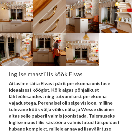
Clos
Close
navi
navigati
EST
ENG
WESSE DISAIN
PARTNERITE DISAIN
Inglise maastiilis köök Elvas.
TEHNIKA
Aitasime täita Elvast pärit perekonna unistuse
KONTAKT
ideaalsest köögist. Kõik algas põhjalikust
lähteülesandest ning tutvumisest perekonna
MEIST
vajadustega. Perenaisel oli selge visioon, milline
BLOGI/UUDISED
tulevane köök välja võiks näha ja Wesse disainer
aitas selle paberil valmis joonistada. Tulemuseks
KUIDAS TELLIDA MÖÖBLIT?
Inglise maastiilis kästööna valmistatud täispuidust
hubane komplekt, millele annavad lisaväärtuse