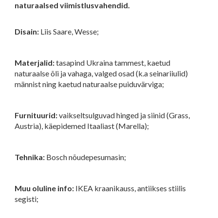
naturaalsed viimistlusvahendid.
Disain:
Liis Saare, Wesse;
Materjalid:
tasapind Ukraina tammest, kaetud
naturaalse õli ja vahaga, valged osad (k.a seinariiulid)
männist ning kaetud naturaalse puiduvärviga;
Furnituurid:
vaikseltsulguvad hinged ja siinid (Grass,
Austria), käepidemed Itaaliast (Marella);
Tehnika:
Bosch nõudepesumasin;
Muu oluline info:
IKEA kraanikauss, antiikses stiilis
segisti;