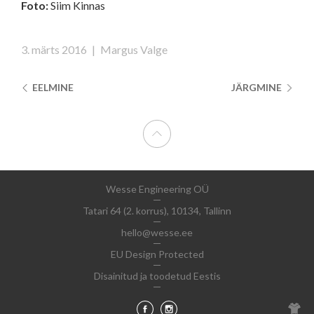
Foto:
Siim Kinnas
3. märts 2016
|
Margus Valge
EELMINE
JÄRGMINE
Wesse Engineering OÜ
Tatari 64 (2. korrus), 10134, Tallinn
hello@wesse.ee
EU Design Protected
Disainitud ja toodetud Eestis