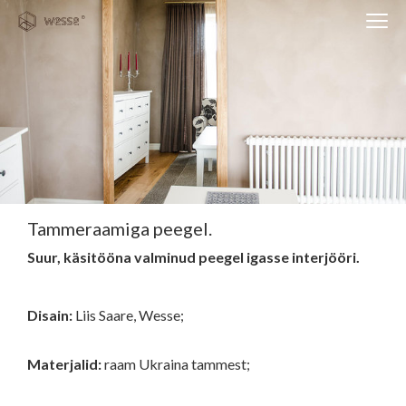
Clos
Close
navi
navigati
EST
ENG
WESSE DISAIN
PARTNERITE DISAIN
TEHNIKA
Tammeraamiga peegel.
Suur, käsitööna valminud peegel igasse interjööri.
KONTAKT
MEIST
Disain:
Liis Saare, Wesse;
BLOGI/UUDISED
KUIDAS TELLIDA MÖÖBLIT?
Materjalid:
raam Ukraina tammest;