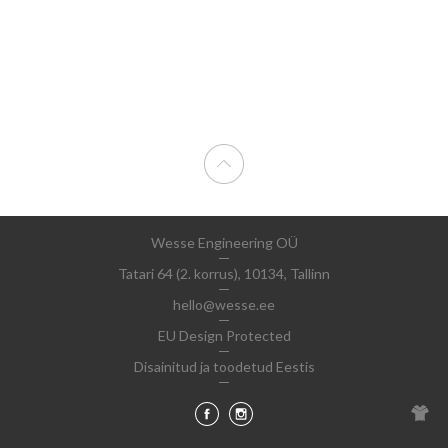
Wesse Engineering OÜ
Tatari 64 (2. korrus), 10134, Tallinn
hello@wesse.ee
EU Design Protected
Disainitud ja toodetud Eestis