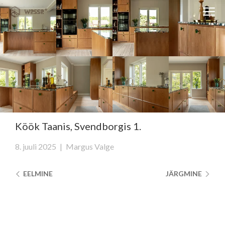
Clos
Close
navi
navigati
EST
ENG
WESSE DISAIN
PARTNERITE DISAIN
TEHNIKA
Köök Taanis, Svendborgis 1.
KONTAKT
8. juuli 2025
|
Margus Valge
MEIST
EELMINE
JÄRGMINE
BLOGI/UUDISED
KUIDAS TELLIDA MÖÖBLIT?