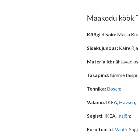
Maakodu köök T
Köögi disain:
Maria Kuu
Sisekujundus:
Kaire Rj
Materjalid:
nähtavad os
Tasapind:
tamme täispui
Tehnika:
Bosch
;
Valamu:
IKEA,
Havsen
;
Segisti:
IKEA,
Insjön
;
Furnituurid:
Vauth-Sag