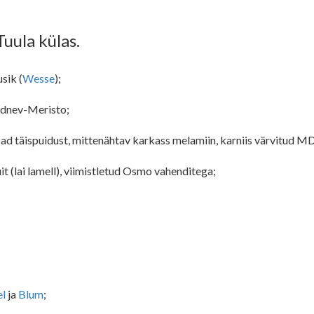
uula külas.
sik (
Wesse
);
adnev-Meristo;
ad täispuidust, mittenähtav karkass melamiin, karniis värvitud M
t (lai lamell), viimistletud Osmo vahenditega;
el
ja
Blum
;