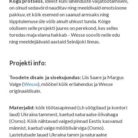
Kogu protsess
, ideest kuni lahenduste väljatöötamiseni,
on olnud sedavõrd nauditav ning meeldivaid emotsioone
pakkuv, et kõik esemed on saanud armsaks ning
lõpptulemuse üle võib ainult uhkust tunda. Kõige
olulisem selle projekti juures on perekond, kes selles
toredas maja elama hakkab - Wesse soovib neile edu
ning meeldejäävaid aastaid Seinäjoki linnas.
Projekti info:
Toodete disain ja sisekujundus:
Liis Saare ja Margus
Valge (
Wesse
), mööbel kõik erilahendus ja Wesse
originaaldisain.
Materjalid:
kõik töötasapinnad (s.h söögilaud ja kontori
laud) Ukraina tammest, kaetud naturaalse õlivahaga
(Osmo). Kõik nähtavad valged pinnad Eestis kasvanud
männist, kaetud valge mööblivärviga (Osmo).
Lastetubade lauad Ukraina tamm ja naturaalne