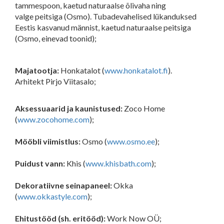
tammespoon, kaetud naturaalse õlivaha ning
valge peitsiga (Osmo). Tubadevahelised lükanduksed
Eestis kasvanud männist, kaetud naturaalse peitsiga
(Osmo, einevad toonid);
Majatootja:
Honkatalot (
www.honkatalot.fi
).
Arhitekt Pirjo Viitasalo;
Aksessuaarid ja kaunistused:
Zoco Home
(
www.zocohome.com
);
Mööbli viimistlus:
Osmo (
www.osmo.ee
);
Puidust vann:
Khis (
www.khisbath.com
);
Dekoratiivne seinapaneel:
Okka
(
www.okkastyle.com
);
Ehitustööd (sh. eritööd):
Work Now OÜ;