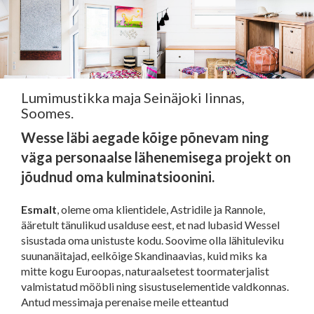
Lumimustikka maja Seinäjoki linnas,
Soomes.
Wesse läbi aegade kõige põnevam ning
väga personaalse lähenemisega projekt on
jõudnud oma kulminatsioonini.
Esmalt
, oleme oma klientidele, Astridile ja Rannole,
ääretult tänulikud usalduse eest, et nad lubasid Wessel
sisustada oma unistuste kodu. Soovime olla lähituleviku
suunanäitajad, eelkõige Skandinaavias, kuid miks ka
mitte kogu Euroopas, naturaalsetest toormaterjalist
valmistatud mööbli ning sisustuselementide valdkonnas.
Antud messimaja perenaise meile etteantud