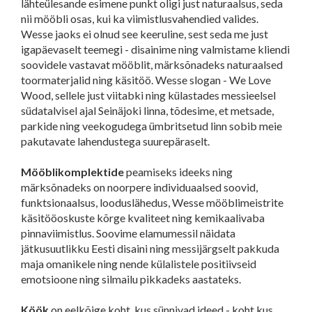
lähteülesande esimene punkt oligi just naturaalsus, seda
nii mööbli osas, kui ka viimistlusvahendied valides.
Wesse jaoks ei olnud see keeruline, sest seda me just
igapäevaselt teemegi - disainime ning valmistame kliendi
soovidele vastavat mööblit, märksõnadeks naturaalsed
toormaterjalid ning käsitöö. Wesse slogan - We Love
Wood, sellele just viitabki ning külastades messieelsel
südatalvisel ajal Seinäjoki linna, tõdesime, et metsade,
parkide ning veekogudega ümbritsetud linn sobib meie
pakutavate lahendustega suurepäraselt.
Mööblikomplektide
peamiseks ideeks ning
märksõnadeks on noorpere individuaalsed soovid,
funktsionaalsus, looduslähedus, Wesse mööblimeistrite
käsitööoskuste kõrge kvaliteet ning kemikaalivaba
pinnaviimistlus. Soovime elamumessil näidata
jätkusuutlikku Eesti disaini ning messijärgselt pakkuda
maja omanikele ning nende külalistele positiivseid
emotsioone ning silmailu pikkadeks aastateks.
Köök
on eelkõige koht, kus sünnivad ideed - koht kus