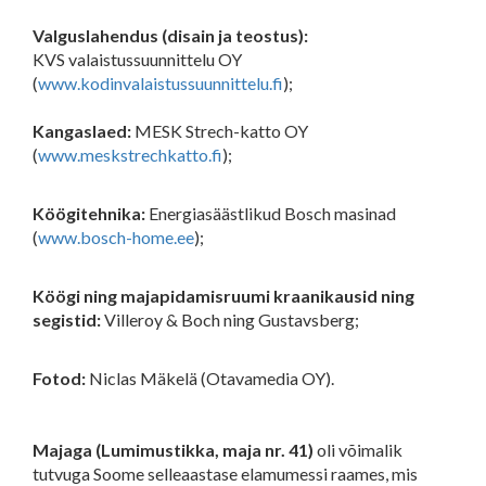
Valguslahendus (disain ja teostus):
KVS valaistussuunnittelu OY
(
www.kodinvalaistussuunnittelu.fi
);
Kangaslaed:
MESK Strech-katto OY
(
www.meskstrechkatto.fi
);
Köögitehnika:
Energiasäästlikud Bosch masinad
(
www.bosch-home.ee
);
Köögi ning majapidamisruumi kraanikausid ning
segistid:
Villeroy & Boch ning Gustavsberg;
Fotod:
Niclas Mäkelä (Otavamedia OY).
Majaga (Lumimustikka, maja nr. 41)
oli võimalik
tutvuga Soome selleaastase elamumessi raames, mis