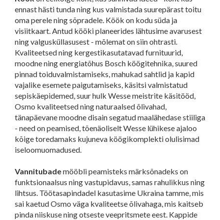
ennast hästi tunda ning kus valmistada suurepärast toitu
oma perele ning sõpradele. Köök on kodu süda ja
visiitkaart. Antud kööki planeerides lähtusime avarusest
ning valgusküllasusest - mõlemat on siin ohtrasti.
Kvaliteetsed ning kergestikasutatavad furnituurid,
moodne ning energiatõhus Bosch köögitehnika, suured
pinnad toiduvalmistamiseks, mahukad sahtlid ja kapid
vajalike esemete paigutamiseks, käsitsi valmistatud
sepiskäepidemed, suur hulk Wesse meistrite käsitööd,
Osmo kvaliteetsed ning naturaalsed õlivahad,
tänapäevane moodne disain segatud maalähedase stiiliga
- need on peamised, tõenäoliselt Wesse lühikese ajaloo
kõige toredamaks kujuneva köögikomplekti olulisimad
iseloomuomadused.
Vannitubade
mööbli peamisteks märksõnadeks on
funktsionaalsus ning vastupidavus, samas rahulikkus ning
lihtsus. Töötasapindadel kasutasime Ukraina tamme, mis
sai kaetud Osmo väga kvaliteetse õlivahaga, mis kaitseb
pinda niiskuse ning otseste veepritsmete eest. Kappide