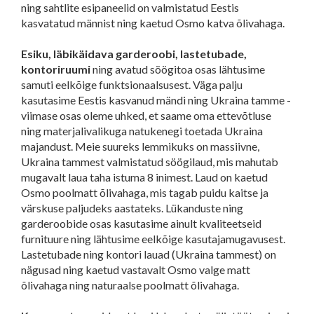
ning sahtlite esipaneelid on valmistatud Eestis
kasvatatud männist ning kaetud Osmo katva õlivahaga.
Esiku, läbikäidava garderoobi, lastetubade,
kontoriruumi
ning avatud söögitoa osas lähtusime
samuti eelkõige funktsionaalsusest. Väga palju
kasutasime Eestis kasvanud mändi ning Ukraina tamme -
viimase osas oleme uhked, et saame oma ettevõtluse
ning materjalivalikuga natukenegi toetada Ukraina
majandust. Meie suureks lemmikuks on massiivne,
Ukraina tammest valmistatud söögilaud, mis mahutab
mugavalt laua taha istuma 8 inimest. Laud on kaetud
Osmo poolmatt õlivahaga, mis tagab puidu kaitse ja
värskuse paljudeks aastateks. Lükanduste ning
garderoobide osas kasutasime ainult kvaliteetseid
furnituure ning lähtusime eelkõige kasutajamugavusest.
Lastetubade ning kontori lauad (Ukraina tammest) on
nägusad ning kaetud vastavalt Osmo valge matt
õlivahaga ning naturaalse poolmatt õlivahaga.