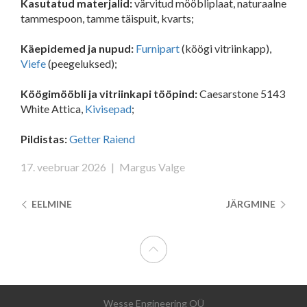
Kasutatud materjalid:
värvitud mööbliplaat, naturaalne
tammespoon, tamme täispuit, kvarts;
Käepidemed ja nupud:
Furnipart
(köögi vitriinkapp),
Viefe
(peegeluksed);
Köögimööbli ja vitriinkapi tööpind:
Caesarstone 5143
White Attica,
Kivisepad
;
Pildistas:
Getter Raiend
17. veebruar 2026
|
Margus Valge
EELMINE
JÄRGMINE
Wesse Engineering OÜ