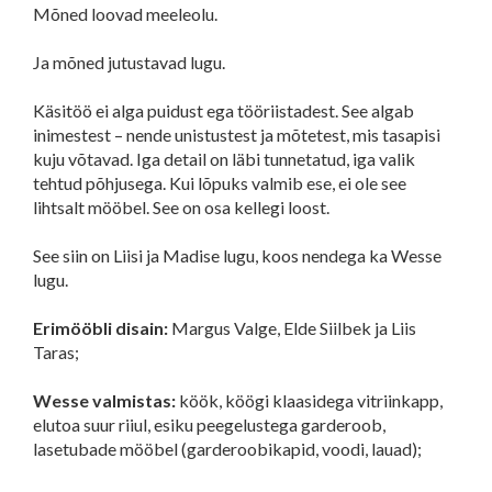
Mõned loovad meeleolu.
Ja mõned jutustavad lugu.
Käsitöö ei alga puidust ega tööriistadest. See algab
inimestest – nende unistustest ja mõtetest, mis tasapisi
kuju võtavad. Iga detail on läbi tunnetatud, iga valik
tehtud põhjusega. Kui lõpuks valmib ese, ei ole see
lihtsalt mööbel. See on osa kellegi loost.
See siin on Liisi ja Madise lugu, koos nendega ka Wesse
lugu.
Erimööbli disain:
Margus Valge, Elde Siilbek ja Liis
Taras;
Wesse valmistas:
köök, köögi klaasidega vitriinkapp,
elutoa suur riiul, esiku peegelustega garderoob,
lasetubade mööbel (garderoobikapid, voodi, lauad);