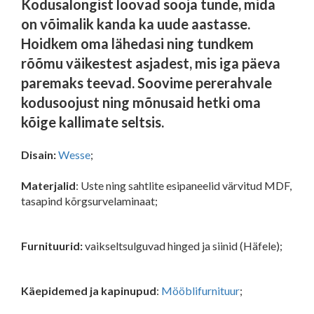
Kodusalongist loovad sooja tunde, mida
on võimalik kanda ka uude aastasse.
Hoidkem oma lähedasi ning tundkem
rõõmu väikestest asjadest, mis iga päeva
paremaks teevad. Soovime pererahvale
kodusoojust ning mõnusaid hetki oma
kõige kallimate seltsis.
Disain:
Wesse
;
Materjalid
: Uste ning sahtlite esipaneelid värvitud MDF,
tasapind kõrgsurvelaminaat;
Furnituurid:
vaikseltsulguvad hinged ja siinid (Häfele);
Käepidemed ja kapinupud
:
Mööblifurnituur
;