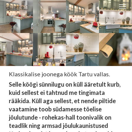
Clos
navi
Close
navigati
EST
ENG
WESSE DISAIN
PARTNERITE DISAIN
Klassikalise joonega köök Tartu vallas.
TEHNIKA
Selle köögi sünnilugu on küll ääretult kurb,
KONTAKT
kuid sellest ei tahtnud me tingimata
MEIST
rääkida. Küll aga sellest, et nende piltide
vaatamine toob südamesse tõelise
BLOGI/UUDISED
jõulutunde - rohekas-hall toonivalik on
KUIDAS TELLIDA MÖÖBLIT?
teadlik ning armsad jõulukaunistused