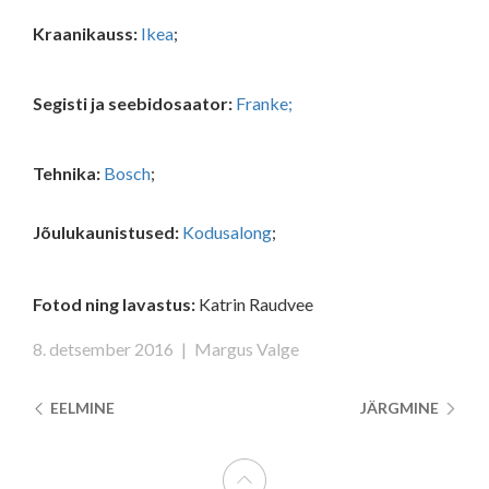
Kraanikauss:
Ikea
;
Segisti ja seebidosaator:
Franke;
Tehnika:
Bosch
;
Jõulukaunistused:
Kodusalong
;
Fotod ning lavastus:
Katrin Raudvee
8. detsember 2016
|
Margus Valge
EELMINE
JÄRGMINE