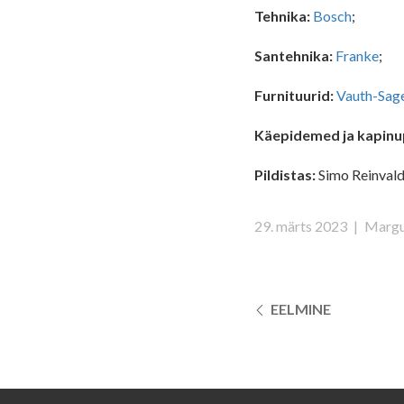
Tehnika:
Bosch
;
Santehnika:
Franke
;
Furnituurid:
Vauth-Sag
Käepidemed ja kapin
Pildistas:
Simo Reinvald
29. märts 2023
|
Margu
EELMINE