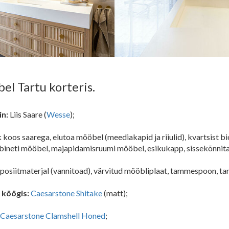
el Tartu korteris.
in:
Liis Saare (
Wesse
);
 koos saarega, elutoa mööbel (meediakapid ja riiulid), kvartsist bi
bineti mööbel, majapidamisruumi mööbel, esikukapp, sissekõnnit
posiitmaterjal (vannitoad), värvitud mööbliplaat, tammespoon, ta
 köögis:
Caesarstone Shitake
(matt);
Caesarstone Clamshell Honed
;