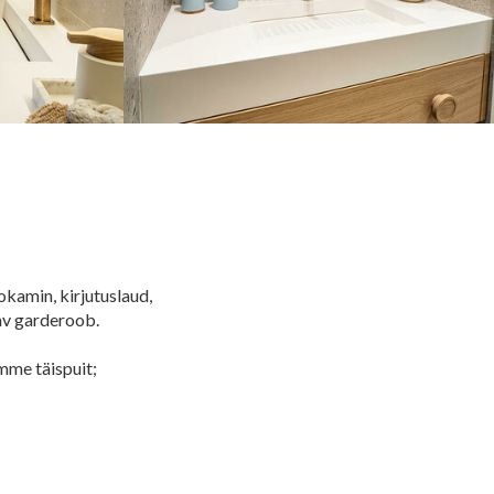
okamin, kirjutuslaud,
av garderoob.
mme täispuit;