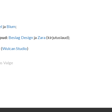
el
ja
Blum
;
upud:
Beslag Design
ja
Zara
(kirjutuslaud);
 (
Wulcan Studio
)
s Valge