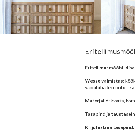
Eritellimusmööb
Eritellimusmööbli disa
Wesse valmistas:
köök
vannitubade mööbel, ka
Materjalid:
kvarts, kom
Tasapind ja taustasein
Kirjutuslaua tasapind: