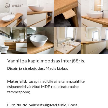
Clos
Close
navi
navigati
EST
ENG
WESSE DISAIN
PARTNERITE DISAIN
TEHNIKA
Vannitoa kapid moodsas interjööris.
Disain ja sisekujudus:
Madis Liplap;
KONTAKT
MEIST
Materjalid:
tasapinnad Ukraina tamm, sahtlite
BLOGI/UUDISED
esipaneelid värvitud MDF, riiulid naturaalne
tammespoon;
KUIDAS TELLIDA MÖÖBLIT?
Furnituurid:
vaikseltsulguvad siinid, Grass;