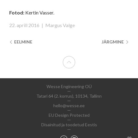
Fotod:
Kertin Vasser.
22. aprill 2016
|
Margus Valge
EELMINE
JÄRGMINE
Wesse Engineering OÜ
Tatari 64 (2. korrus), 10134, Tallinn
hello@wesse.ee
EU Design Protected
Disainitud ja toodetud Eestis