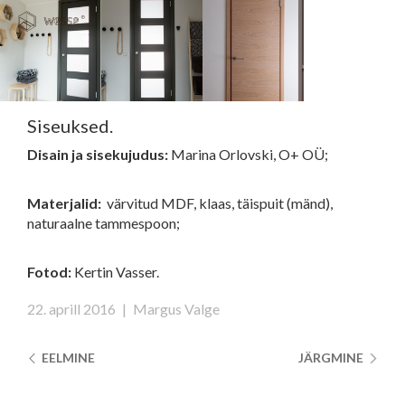
Clos
Close
navi
navigati
EST
ENG
Siseuksed.
Disain ja sisekujudus:
Marina Orlovski, O+ OÜ;
WESSE DISAIN
PARTNERITE DISAIN
Materjalid:
värvitud MDF, klaas, täispuit (mänd),
naturaalne tammespoon;
TEHNIKA
KONTAKT
Fotod:
Kertin Vasser.
MEIST
22. aprill 2016
|
Margus Valge
BLOGI/UUDISED
KUIDAS TELLIDA MÖÖBLIT?
EELMINE
JÄRGMINE