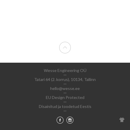
Wesse Engineering OÜ
Tatari 64 (2. korrus), 10134, Tallinn
hello@wesse.ee
EU Design Protected
Disainitud ja toodetud Eestis