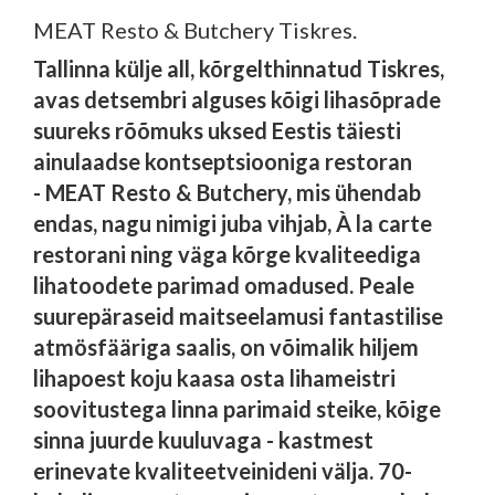
MEAT Resto & Butchery Tiskres.
Tallinna külje all, kõrgelthinnatud Tiskres,
avas detsembri alguses kõigi lihasõprade
suureks rõõmuks uksed Eestis täiesti
ainulaadse kontseptsiooniga restoran
- MEAT Resto & Butchery, mis ühendab
endas, nagu nimigi juba vihjab,
À la carte
restorani ning väga kõrge kvaliteediga
lihatoodete parimad omadused. Peale
suurepäraseid maitseelamusi fantastilise
atmösfääriga saalis, on võimalik hiljem
lihapoest koju kaasa osta lihameistri
soovitustega linna parimaid steike, kõige
sinna juurde kuuluvaga - kastmest
erinevate kvaliteetveinideni välja. 70-