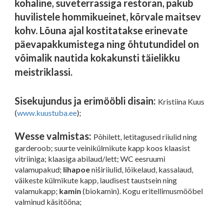
kohaline, suveterrassiga restoran, pakub
huvilistele hommikueinet, kõrvale maitsev
kohv. Lõuna ajal kostitatakse erinevate
päevapakkumistega ning õhtutundidel on
võimalik nautida kokakunsti täielikku
meistriklassi.
Sisekujundus ja erimööbli disain:
Kristiina Kuus
(
www.kuustuba.ee
);
Wesse valmistas:
Põhilett, letitagused riiulid ning
garderoob; suurte veinikülmikute kapp koos klaasist
vitriiniga; klaasiga abilaud/lett; WC eesruumi
valamupakud;
lihapoe
niširiiulid, lõikelaud, kassalaud,
väikeste külmikute kapp, laudisest taustsein ning
valamukapp;
kamin
(biokamin). Kogu eritellimusmööbel
valminud käsitööna;