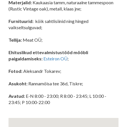
Materjalid:
Kaukaasia tamm, naturaalne tammespoon
(Rustic Vintage oak), metall, klaas jne;
Furnituurid:
kõik sahtlisiinid ning hinged
vaikseltsulguvad;
Tellija:
Meat OÜ;
Ehituslikud ettevalmistustööd mööbli
paigaldamiseks:
Esteiron OÜ
;
Fotod:
Aleksandr Tokarev;
Asukoht:
Rannamõisa tee 36d, Tiskre;
Avatud:
E-N 8:00 - 23:00; R 8:00 - 23:45; L 10:00 -
23:45; P 10:00-22:00