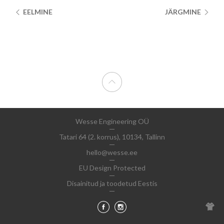
EELMINE
JÄRGMINE
Wesse Engineering OÜ
Tatari 64 (2. korrus), 10134, Tallinn
hello@wesse.ee
EU Design Protected
Disainitud ja toodetud Eestis