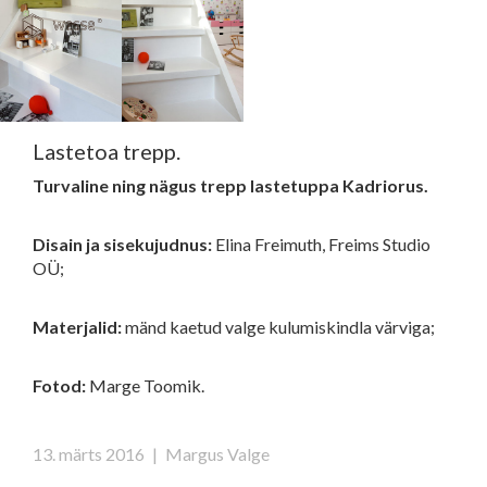
Clos
Close
navi
navigati
EST
ENG
Lastetoa trepp.
Turvaline ning nägus trepp lastetuppa Kadriorus.
WESSE DISAIN
PARTNERITE DISAIN
Disain ja sisekujudnus:
Elina Freimuth, Freims Studio
OÜ;
TEHNIKA
KONTAKT
Materjalid:
mänd kaetud valge kulumiskindla värviga;
MEIST
Fotod:
Marge Toomik.
BLOGI/UUDISED
KUIDAS TELLIDA MÖÖBLIT?
13. märts 2016
|
Margus Valge