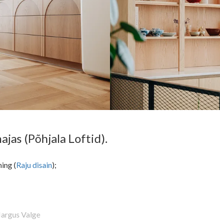
jas (Põhjala Loftid).
ing (
Raju disain
);
argus Valge