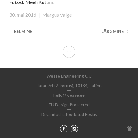
Fotod:
Meeli Küttim.
30. mai 2016
|
Margus Valge
EELMINE
JÄRGMINE
Wesse Engineering OÜ
Tatari 64 (2. korrus), 10134, Tallinn
hello@wesse.ee
EU Design Protected
Disainitud ja toodetud Eestis