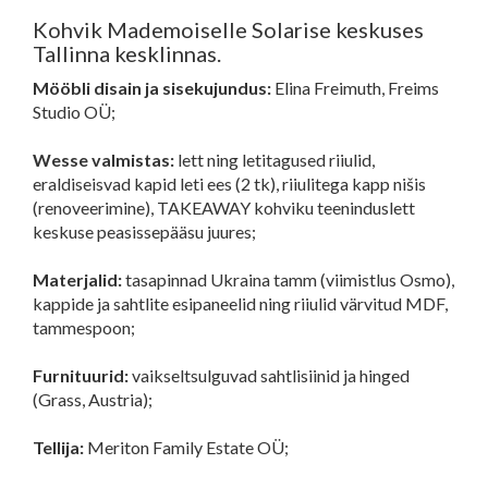
Kohvik Mademoiselle Solarise keskuses
Tallinna kesklinnas.
Mööbli disain ja sisekujundus:
Elina Freimuth, Freims
Studio OÜ;
Wesse valmistas:
lett ning letitagused riiulid,
eraldiseisvad kapid leti ees (2 tk), riiulitega kapp nišis
(renoveerimine), TAKEAWAY kohviku teeninduslett
keskuse peasissepääsu juures;
Materjalid:
tasapinnad Ukraina tamm (viimistlus Osmo),
kappide ja sahtlite esipaneelid ning riiulid värvitud MDF,
tammespoon;
Furnituurid:
vaikseltsulguvad sahtlisiinid ja hinged
(Grass, Austria);
Tellija:
Meriton Family Estate OÜ;