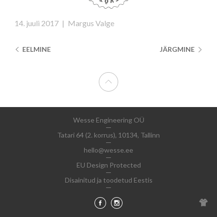
14. juuli 2017
|
Margus Valge
EELMINE
JÄRGMINE
Wesse Engineering OÜ
Tatari 64 (2. korrus), 10134, Tallinn
hello@wesse.ee
EU Design Protected
Disainitud ja toodetud Eestis