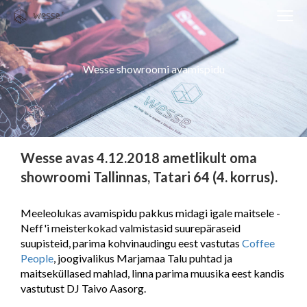
Clos
navi
Close
navigati
Wesse showroomi avamispidu
EST
ENG
WESSE DISAIN
Wesse avas 4.12.2018 ametlikult oma
PARTNERITE DISAIN
showroomi Tallinnas, Tatari 64 (4. korrus).
TEHNIKA
Meeleolukas avamispidu pakkus midagi igale maitsele -
KONTAKT
Neff'i meisterkokad valmistasid suurepäraseid
suupisteid, parima kohvinaudingu eest vastutas
Coffee
MEIST
People
, joogivalikus Marjamaa Talu puhtad ja
BLOGI/UUDISED
maitseküllased mahlad, linna parima muusika eest kandis
vastutust DJ Taivo Aasorg.
KUIDAS TELLIDA MÖÖBLIT?