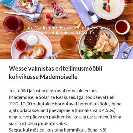
Clos
Close
navi
navigati
EST
ENG
Cafe Mademoiselle avas Solarise keskuses
külastajatele oma uksed
WESSE DISAIN
PARTNERITE DISAIN
Wesse valmistas eritellimusmööbli
TEHNIKA
kohvikusse Mademoiselle
KONTAKT
Just nüüd ja just praegu avab oma uksed uus
MEIST
Mademoiselle Solarise Keskuses. Igal tööpäeval kell
7:30-10:00 pakutakse hõrgutavat hommikusööki, lõuna
BLOGI/UUDISED
ajal oodatakse Sind päevapraele (hinnaks vaid 4.50€)
ning terve päeva on pakkumisel ka a la carte menüü ning
KUIDAS TELLIDA MÖÖBLIT?
suur tortide ja pirukate valik.
Seega, kui mõtled, kus täna hommiku-, lõuna- või