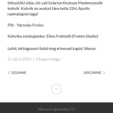
õhtusööki süüa, siis vali Solarise Keskuse Mademoiselle
kohvik. Kohvik on avatud täna kella 22ni, Apollo
raamatupoe taga!
Pilt - Yaroslav Frolov
Kohviku sisekujundus: Elina Freimuth (Freims Studio)
Letid, letitagused riiulid ning erinevad kapid: Wesse
2. märts 2016
|
Margus Valge
EELMINE
JÄRGMINE
Wesse Engineering OÜ